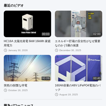
最近のビデオ
00:03
02:00
HC16A 太陽光発電 6kW 16kWh 家庭
エネルギー貯蔵の安全性がなぜ重要
用電力
なのか | 5層の保護
January 30, 2026
December 30, 2025
00:09
00:40
突然の/頻繁な停電
160Ah容量の48V LiFePO4電池のパ
ック
October 16, 2025
August 19, 2025
華為パワーニュース