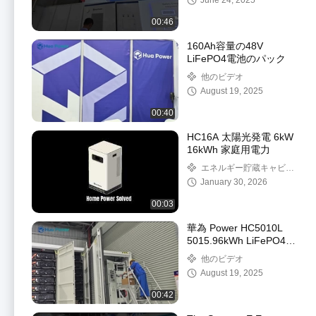
June 24, 2025
00:46
160Ah容量の48V
LiFePO4電池のパック
他のビデオ
August 19, 2025
00:40
HC16A 太陽光発電 6kW
16kWh 家庭用電力
エネルギー貯蔵キャビネ
ット
January 30, 2026
00:03
華為 Power HC5010L
5015.96kWh LiFePO4
液体冷却エネルギー貯蔵
他のビデオ
システム
August 19, 2025
00:42