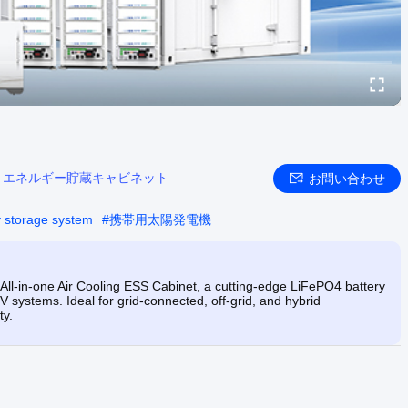
:
エネルギー貯蔵キャビネット
お問い合わせ
y storage system
#
携帯用太陽発電機
-in-one Air Cooling ESS Cabinet, a cutting-edge LiFePO4 battery
 systems. Ideal for grid-connected, off-grid, and hybrid
ty.