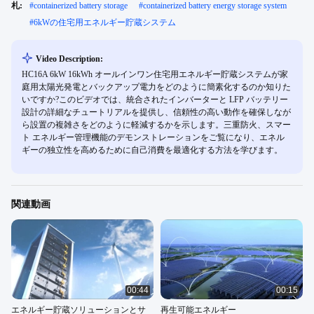
札:
#
containerized battery storage
#
containerized battery energy storage system
#
6kWの住宅用エネルギー貯蔵システム
Video Description:
HC16A 6kW 16kWh オールインワン住宅用エネルギー貯蔵システムが家
庭用太陽光発電とバックアップ電力をどのように簡素化するのか知りた
いですか?このビデオでは、統合されたインバーターと LFP バッテリー
設計の詳細なチュートリアルを提供し、信頼性の高い動作を確保しなが
ら設置の複雑さをどのように軽減するかを示します。三重防火、スマー
ト エネルギー管理機能のデモンストレーションをご覧になり、エネル
ギーの独立性を高めるために自己消費を最適化する方法を学びます。
関連動画
00:44
00:15
エネルギー貯蔵ソリューションとサ
再生可能エネルギー