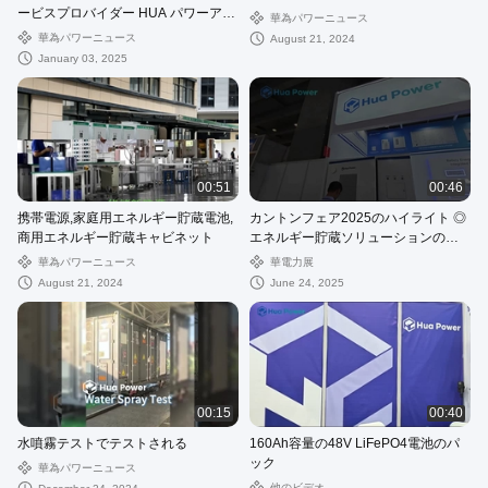
ービスプロバイダー HUA パワーアウ
華為パワーニュース
トドア オールインワンキャビネット
華為パワーニュース
August 21, 2024
ESS
January 03, 2025
00:51
00:46
携帯電源,家庭用エネルギー貯蔵電池,
カントンフェア2025のハイライト ◎
商用エネルギー貯蔵キャビネット
エネルギー貯蔵ソリューションの要
約
華為パワーニュース
華電力展
August 21, 2024
June 24, 2025
00:15
00:40
水噴霧テストでテストされる
160Ah容量の48V LiFePO4電池のパ
ック
華為パワーニュース
他のビデオ