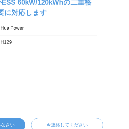
SS 60kW/120kWhの二重格
需要に対応します
Hua Power
H129
得なさい
今連絡してください