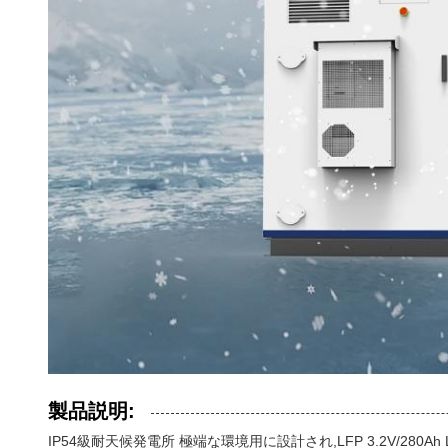
製品説明:
IP54級耐天候発電所 極端な環境用に設計され,LFP 3.2V/280A