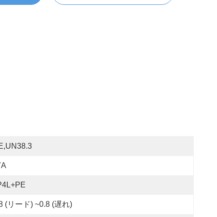
E,UN38.3
7A
P4L+PE
.8 (リード) ~0.8 (遅れ)