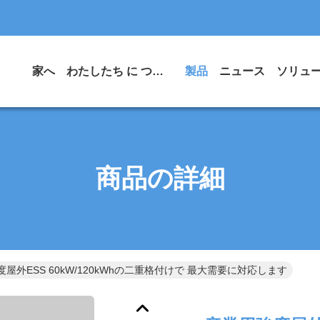
家へ
わたしたち に つい て
製品
ニュース
ソリュ
商品の詳細
屋外ESS 60kW/120kWhの二重格付けで 最大需要に対応します