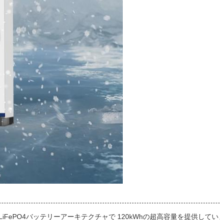
h LiFePO4バッテリーアーキテクチャで 120kWhの超高容量を提供していま