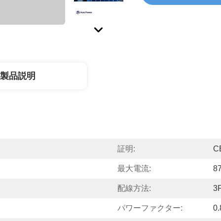
製品説明
証明:
C
最大電流:
8
配線方法:
3
パワーファクター:
0