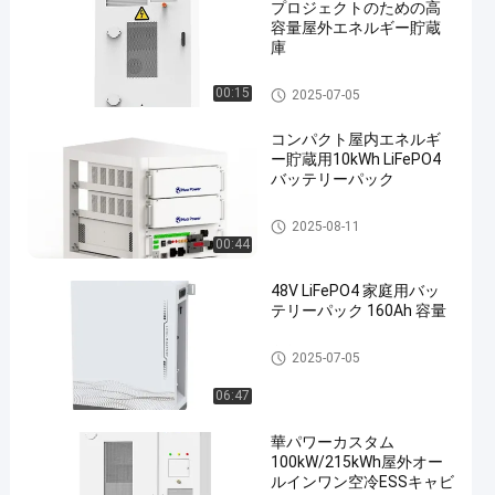
プロジェクトのための高
容量屋外エネルギー貯蔵
庫
エネルギー貯蔵キャビネット
00:15
2025-07-05
コンパクト屋内エネルギ
ー貯蔵用10kWh LiFePO4
バッテリーパック
エネルギー貯蔵キャビネット
2025-08-11
00:44
48V LiFePO4 家庭用バッ
テリーパック 160Ah 容量
家庭用蓄電システム
2025-07-05
06:47
華パワーカスタム
100kW/215kWh屋外オー
ルインワン空冷ESSキャビ