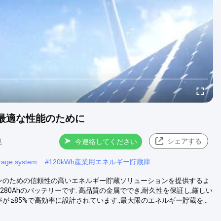
庫 最適な性能のために
シェアする
見
今連絡してください
orage system
#
120kWh産業用エネルギー貯蔵庫
ョンのための信頼性の高いエネルギー貯蔵ソリューションを提供するよ
280Ahのバッテリーです. 高品質の金属ででき,耐久性を保証し,厳しい
 ≥85%で高効率に設計されています.,最大限のエネルギー貯蔵を...