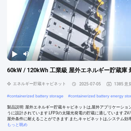
60kW / 120kWh 工業級 屋外エネルギー貯蔵
エネルギー貯蔵キャビネット
2025-07-05
1385 意
#
containerized battery storage
#
containerized battery energy st
製品説明: 屋外エネルギー貯蔵キャビネットは,屋外アプリケーシ
うに設計されています.LFP3の太陽光発電の貯蔵に適しています.2V/
屋外条件に耐えることができます.また,キャビネットは,システム効率が
もっと眺め