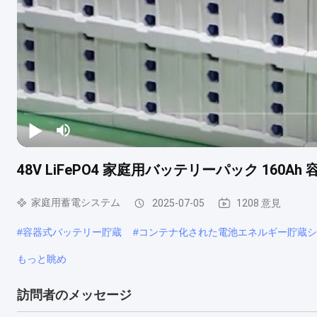
48V LiFePO4 家庭用バッテリーパック 160Ah 
家庭用蓄電システム
2025-07-05
1208 意見
#
容器式バッテリー貯蔵
#
コンテナ化された電池エネルギー貯蔵シ
もっと眺め
訪問者のメッセージ