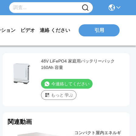
引用
ーション
ビデオ
連絡 ください
48V LiFePO4 家庭用バッテリーパック
160Ah 容量
今連絡してください
もっと 学ぶ
関連動画
コンパクト屋内エネルギ