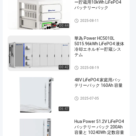
ー貯蔵用10kWh LiFePO4
バッテリーパック
エネルギー貯蔵キャビネット
2025-08-11
00:44
華為 Power HC5010L
5015.96kWh LiFePO4 液体
冷却エネルギー貯蔵シス
テム
家庭用蓄電システム
00:42
2025-08-19
48V LiFePO4 家庭用バッ
テリーパック 160Ah 容量
家庭用蓄電システム
2025-07-05
06:47
Hua Power 51.2V LiFePO4
バッテリー パック 200Ah
容量と 10240Wh 定数容量