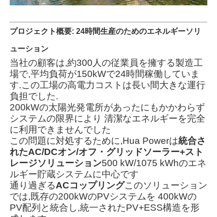
プロジェクト概要: 24時間生産のためのエネルギーソリ
ューション
当社の顧客は,約300人の従業員を擁する製造工
場で,平均負荷が150kWで24時間稼働していま
す.この工場の高電力コストは長い間大きな運行
負担でした.
200kWの太陽光発電所があったにもかかわらず
システムの限界により 清潔なエネルギーを完全
に利用できませんでした
この問題に対処するために,Hua Powerは
統合さ
れたAC/DCオン/オフ・グリッドソーラー+スト
レージソリューション
500 kW/1075 kWhのエネ
ルギー貯蔵システムに中心です
通り過ぎる
ACコップリング
このソリューション
では,既存の200kWのPVシステムを 400kWの
PV配列と統合し,統一されたPV+ESS構造を形