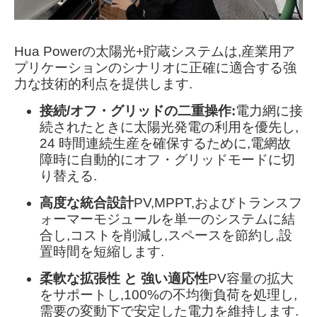
Hua Powerの太陽光+貯蔵システムは,産業用ア
プリケーションのシナリオに正確に適合する強
力な技術的利点を提供します.
接続/オフ・グリッドの二重操作:
電力網に接
続されたときに太陽光発電の利用を優先し,
24 時間連続生産を確保するために,電網故
障時に自動的にオフ・グリッドモードに切
り替える.
高度な統合設計
PV,MPPT,およびトランスフ
ォーマーモジュールを単一のシステムに結
合し,コストを削減し,スペースを節約し,設
置時間を短縮します.
柔軟な拡張性 と 強い適応性
PV容量の拡大
をサポートし,100%の不均衡負荷を処理し,
需要の変動下で安定した電力を維持します.