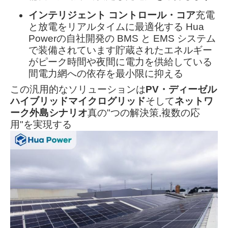
インテリジェント コントロール・コア
充電
と放電をリアルタイムに最適化する Hua
Powerの自社開発の BMS と EMS システム
で装備されています貯蔵されたエネルギー
がピーク時間や夜間に電力を供給している
間電力網への依存を最小限に抑える
この汎用的なソリューションは
PV・ディーゼル
ハイブリッドマイクログリッド
そして
ネットワ
ーク外島シナリオ
真の"つの解決策,複数の応
用"を実現する