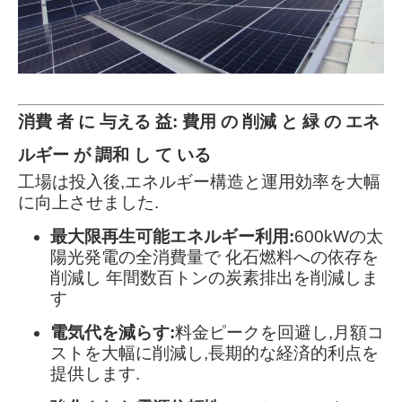
消費 者 に 与える 益: 費用 の 削減 と 緑 の エネ
ルギー が 調和 し て いる
工場は投入後,エネルギー構造と運用効率を大幅
に向上させました.
最大限再生可能エネルギー利用:
600kWの太
陽光発電の全消費量で 化石燃料への依存を
削減し 年間数百トンの炭素排出を削減しま
す
電気代を減らす:
料金ピークを回避し,月額コ
ストを大幅に削減し,長期的な経済的利点を
提供します.